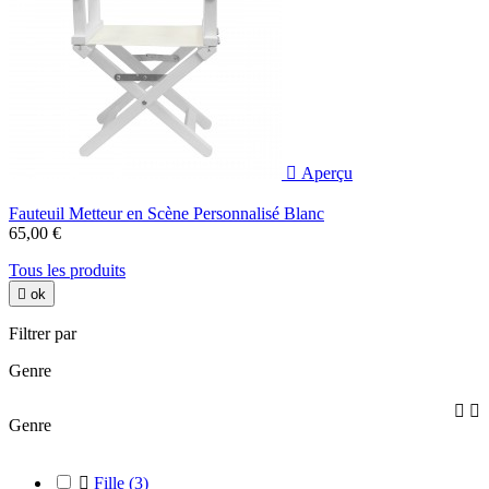

Aperçu
Fauteuil Metteur en Scène Personnalisé Blanc
65,00 €
Tous les produits

ok
Filtrer par
Genre


Genre

Fille
(3)