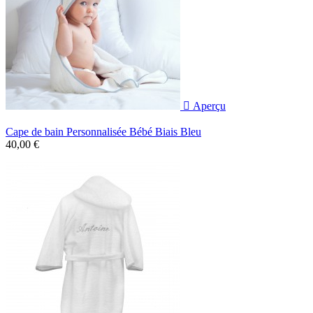

Aperçu
Cape de bain Personnalisée Bébé Biais Bleu
40,00 €