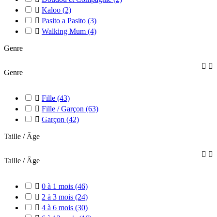

Kaloo
(2)

Pasito a Pasito
(3)

Walking Mum
(4)
Genre


Genre

Fille
(43)

Fille / Garçon
(63)

Garçon
(42)
Taille / Âge


Taille / Âge

0 à 1 mois
(46)

2 à 3 mois
(24)

4 à 6 mois
(30)