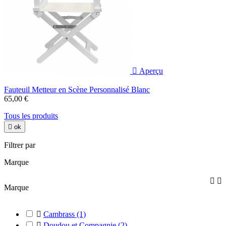

Aperçu
Fauteuil Metteur en Scène Personnalisé Blanc
65,00 €
Tous les produits

ok
Filtrer par
Marque


Marque

Cambrass
(1)

Doudou et Compagnie
(2)