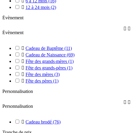

6 à 12 mois
(16)

12 à 24 mois
(2)
Évènement


Évènement

Cadeau de Baptême
(11)

Cadeau de Naissance
(69)

Fête des grands-mères
(1)

Fête des grands-pères
(1)

Fête des mères
(3)

Fête des pères
(1)
Personnalisation


Personnalisation

Cadeau brodé
(76)
Tranche de prix