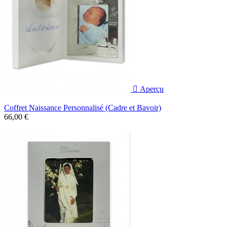

Aperçu
Coffret Naissance Personnalisé (Cadre et Bavoir)
66,00 €