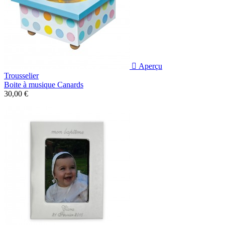

Aperçu
Trousselier
Boite à musique Canards
30,00 €