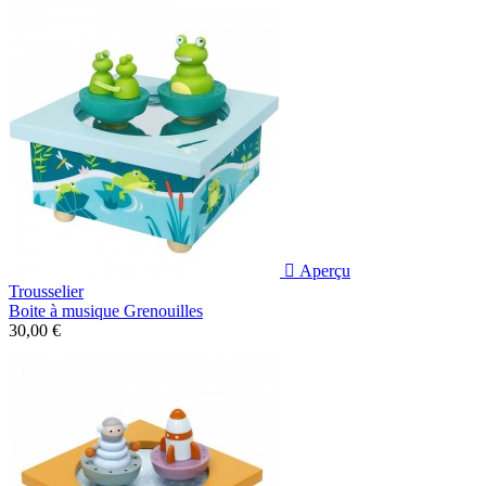

Aperçu
Trousselier
Boite à musique Grenouilles
30,00 €