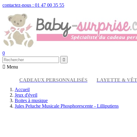
contactez-nous : 01 47 00 35 55
0


Menu
CADEAUX PERSONNALISÉS
LAYETTE & VÊ
Accueil
Jeux d'éveil
Boites à musique
Jules Peluche Musicale Phosphorescente - Lilliputiens