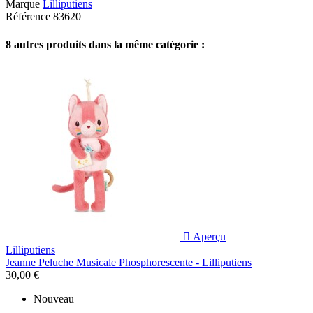
Marque
Lilliputiens
Référence
83620
8 autres produits dans la même catégorie :

Aperçu
Lilliputiens
Jeanne Peluche Musicale Phosphorescente - Lilliputiens
30,00 €
Nouveau